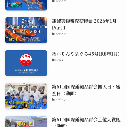
メディア
錦鯉実物審査研修会 2026年1月
Part 1
メディア
あいりんやまぐち45号(R8年1月)
News
第61回国際錦鯉品評会搬入日・審
査日（動画）
メディア
第61回国際錦鯉品評会上位入賞鯉
（動画）