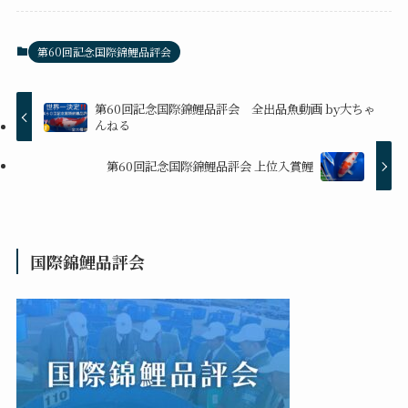
第60回記念国際錦鯉品評会
第60回記念国際錦鯉品評会 全出品魚動画 by大ちゃ
んねる
第60回記念国際錦鯉品評会 上位入賞鯉
国際錦鯉品評会