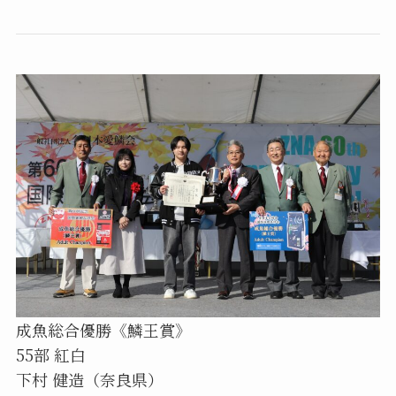
成魚総合優勝《鱗王賞》
55部 紅白
下村 健造（奈良県）