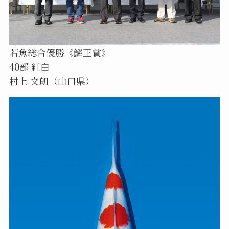
若魚総合優勝《鱗王賞》
40部 紅白
村上 文朗（山口県）