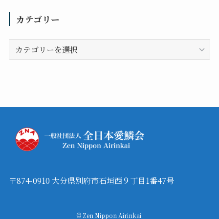
カテゴリー
カ
テ
ゴ
リ
ー
〒874-0910 大分県別府市石垣西９丁目1番47号
©
Zen Nippon Airinkai.