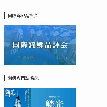
国際錦鯉品評会
錦鯉専門誌 鱗光