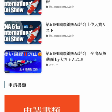
報
第61回国際錦鯉品評会
第61回国際錦鯉品評会上位入賞リ
スト
第61回国際錦鯉品評会
第61回国際錦鯉品評会 全出品魚
動画 by大ちゃんねる
メディア
申請書類